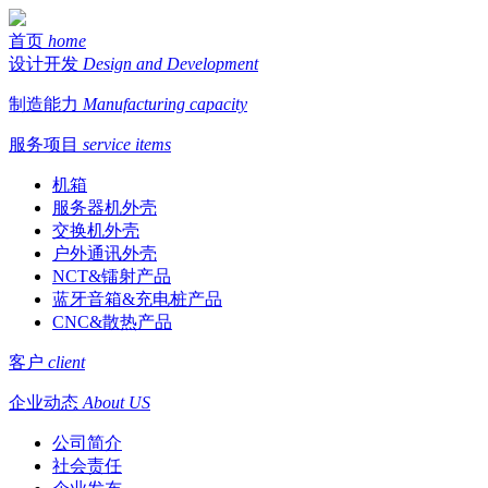
首页
home
设计开发
Design and Development
制造能力
Manufacturing capacity
服务项目
service items
机箱
服务器机外壳
交换机外壳
户外通讯外壳
NCT&镭射产品
蓝牙音箱&充电桩产品
CNC&散热产品
客户
client
企业动态
About US
公司简介
社会责任