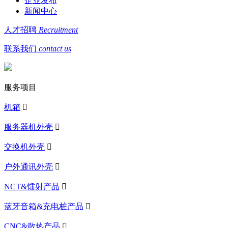
企业发布
新闻中心
人才招聘
Recruitment
联系我们
contact us
服务项目
机箱

服务器机外壳

交换机外壳

户外通讯外壳

NCT&镭射产品

蓝牙音箱&充电桩产品

CNC&散热产品
